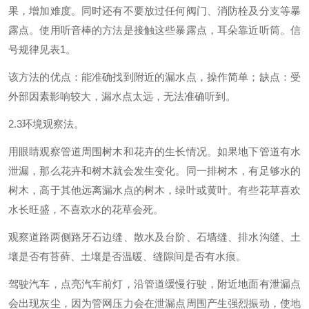
果，增加难度。同时还有不要放过任何阀门、消防栓及分支等暴
露点。使用听音棒的方法是接触这些暴露点，耳朵靠近听筒。信
号规律见表1。
该方法的优点：能准确找到附近的漏水点，操作简单；缺点：受
外部因素影响较大，漏水点太远，无法准确听到。
2.3环境观察法。
用眼睛观察管道周围树木和花卉的生长情况。如果地下管道有水
泄漏，那么花卉和树木就会发生变化。同一排树木，有足够水的
树木，高于其他远离漏水点的树木，绿叶或黄叶。有些花草喜欢
水长旺盛，不喜欢水的花草会死。
观察道路两侧路牙石边缝、散水及台阶、石墙缝、排水沟缝、土
壤是否有苔藓、土壤是否温暖、缝隙间是否有水痕。
驾驶汽车，点亮汽车前灯，沿管道缓慢行驶，附近地面有泄漏点
会出现灰尘，因为管网压力会在泄漏点周围产生强烈振动，使地