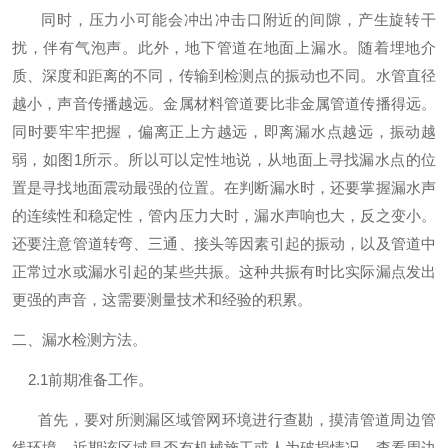
同时，压力小可能会冲出冲击口附近的间隙，产生旋转干
扰，伴有气泡声。此外，地下管道在地面上漏水。随着埋地介
质、深度和距离的不同，传输到检测点的振动也不同。水管直径
越小，声音传播越远。金属材料管道要比非金属管道传播得远。
同时要牢牢把握，偏离正上方越远，即离漏水点越远，振动越
弱，如图1所示。所以可以定性地说，从地面上寻找漏水点的位
置是寻找地面震动最强的位置。在判断漏水时，还要掌握漏水声
的连续性和稳定性，管内压力大时，漏水声响也大，反之变小。
还要注意管道转弯、三通、接头等因素引起的振动，以及管道中
正常过水或漏水引起的某些共振。这种共振有时比实际漏点发出
更强的声音，这需要测量技术和经验的积累。
二、漏水检测方法。
2.1前期准备工作。
首先，要对所测漏区域管网环境进行查勘，摸清管道周边管
线环境，近期该区域是否有机械施工或人为破损情况，查看周边