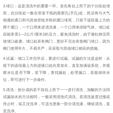
3.堵口：这是清洗中的重要一环。首先将自上而下的个分段处堵
死，此分段处一般在管道干线的观察孔(手孔)处，然后将与大气
相通的通口和与其他管线并联的通口堵死，只留下该段最上方的
两个通口，一个口用来进清洗液，一个口用来排除气体。堵口处
应能承受1—2公斤/厘米2的压力，避免清洗时，由于液柱静压而
使堵口破袭。堵口处若有阀门，更好不完全依靠阀门堵口，因为
阀门使用年久，不易关严，应采取与其他堵口相应的措施。
4.试漏：堵口工作完毕后，要进行试漏。试漏的方法是这样：从
留下的该段最上方的进液口处向里加水，直至加满该系统，并观
察水位是否下降，若下降，查找漏处，处理漏口，若能保持水
位，即可进行下一步操作。
5.清洗：按分成的若干段自上而下一一进行清洗，加酸的方法同
试漏加水的方法相同，一般采用浸泡式清洗。若清洗速度过慢或
停止时，垢又没洗净，可适当更换一部分清洗液，继续清洗，直
至洗净。