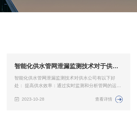
智能化供水管网泄漏监测技术对于供水公司有什么好处？
智能化供水管网泄漏监测技术对供水公司有以下好
处： 提高供水效率：通过实时监测和分析管网的运行
数据，智能化供水管网泄漏监测技术能...
2023-10-28
查看详情